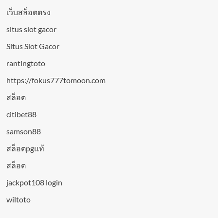
เว็บสล็อตตรง
situs slot gacor
Situs Slot Gacor
rantingtoto
https://fokus777tomoon.com
สล็อต
citibet88
samson88
สล็อตpgแท้
สล็อต
jackpot108 login
wiltoto