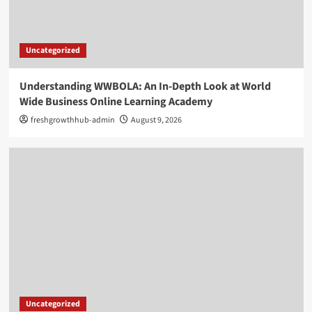
Uncategorized
Understanding WWBOLA: An In-Depth Look at World
Wide Business Online Learning Academy
freshgrowthhub-admin
August 9, 2026
Uncategorized