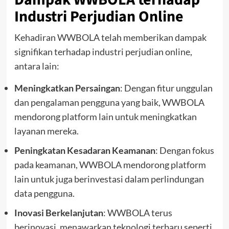
Industri Perjudian Online
Kehadiran WWBOLA telah memberikan dampak
signifikan terhadap industri perjudian online,
antara lain:
Meningkatkan Persaingan
: Dengan fitur unggulan
dan pengalaman pengguna yang baik, WWBOLA
mendorong platform lain untuk meningkatkan
layanan mereka.
Peningkatan Kesadaran Keamanan
: Dengan fokus
pada keamanan, WWBOLA mendorong platform
lain untuk juga berinvestasi dalam perlindungan
data pengguna.
Inovasi Berkelanjutan
: WWBOLA terus
berinovasi, menawarkan teknologi terbaru seperti