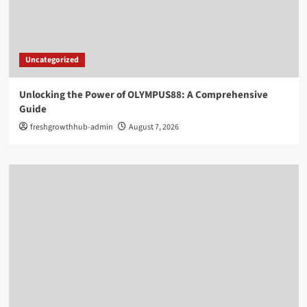
Uncategorized
Unlocking the Power of OLYMPUS88: A Comprehensive
Guide
freshgrowthhub-admin
August 7, 2026