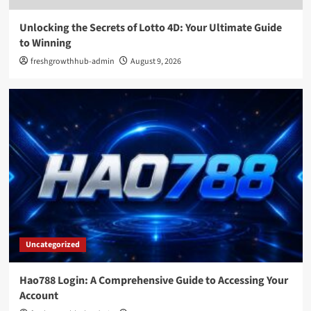
Unlocking the Secrets of Lotto 4D: Your Ultimate Guide
to Winning
freshgrowthhub-admin
August 9, 2026
Uncategorized
Hao788 Login: A Comprehensive Guide to Accessing Your
Account