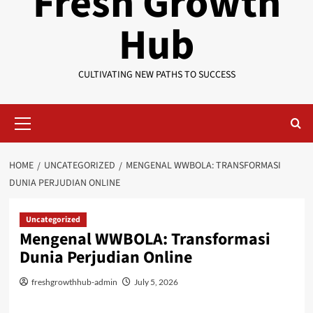
Fresh Growth
Hub
CULTIVATING NEW PATHS TO SUCCESS
Primary
Menu
HOME
UNCATEGORIZED
MENGENAL WWBOLA: TRANSFORMASI
DUNIA PERJUDIAN ONLINE
Uncategorized
Mengenal WWBOLA: Transformasi
Dunia Perjudian Online
freshgrowthhub-admin
July 5, 2026