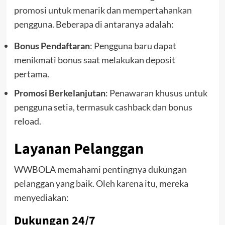
promosi untuk menarik dan mempertahankan
pengguna. Beberapa di antaranya adalah:
Bonus Pendaftaran
: Pengguna baru dapat
menikmati bonus saat melakukan deposit
pertama.
Promosi Berkelanjutan
: Penawaran khusus untuk
pengguna setia, termasuk cashback dan bonus
reload.
Layanan Pelanggan
WWBOLA memahami pentingnya dukungan
pelanggan yang baik. Oleh karena itu, mereka
menyediakan:
Dukungan 24/7